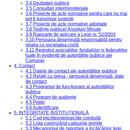
3.4 Dezbateri publice
3.5 Consultari interministeriale
3.6 Proiecte de acte normative pentru care nu mai
pot fi transmise sugestii
3.7 Proiecte de acte normative adoptate
3.8 Ședințe publice/ Anunțuri/ Minute
3.9 Rapoarte de aplicare a Legii nr. 52/2003
3.10 Persoana desemnată responsabilă pentru
relația cu societatea civilă
3.11 Registrul asociațiilor, fundațiilor și federațiilor
luate în evidență de autoritățile publice ale
Comunei
4. Contact
4.1 Datele de contact ale autorităților publice
4.2 Relații cu presa - persoană desemnată, date
de contact
4.3 Programul de funcționare al autorităților
publice
4.4 Program de audiențe
4.5 Petiții
4.6 Autentificare
5. INTEGRITATE INSTITUȚIONALĂ
5.1 Cod etic/deontologic/de conduită
5.2 Lista cuprinzând cadourile primite
5.3 Mecanismul de raportare a încălcărilor legii