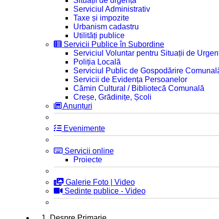
Situații de urgență
Serviciul Administrativ
Taxe și impozite
Urbanism cadastru
Utilități publice
Servicii Publice în Subordine
Serviciul Voluntar pentru Situații de Urgen
Poliția Locală
Serviciul Public de Gospodărire Comunal
Servicii de Evidența Persoanelor
Cămin Cultural / Bibliotecă Comunală
Creșe, Grădinițe, Școli
Anunțuri
Evenimente
Servicii online
Proiecte
Galerie Foto | Video
Sedinte publice - Video
1. Despre Primarie