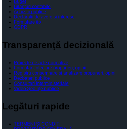
Buget
Bilanţuri contabile
Achiziţii publice
Declaratii de avere si interese
Formulare tip
GDPR
Transparenţă decizională
Proiecte de acte normative
Formular colectare propuneri, opinii
Registru consemnare si analizare propuneri, opinii
Dezbateri publice
Consultari interministeriale
Video Şedinţe publice
Legături rapide
TERMENI ŞI CONDIŢII