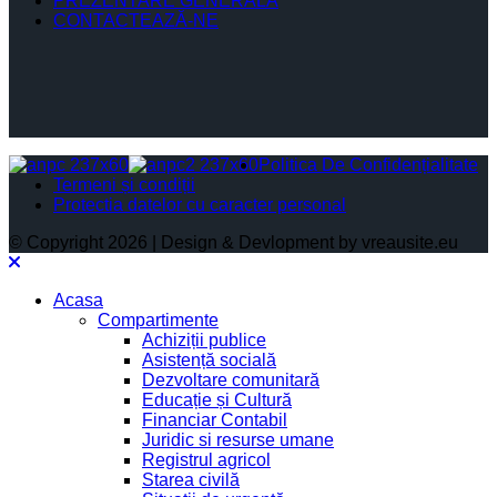
PREZENTARE GENERALĂ
CONTACTEAZĂ-NE
Politica De Confidențialitate
Termeni și condiții
Protectia datelor cu caracter personal
© Copyright 2026 | Design & Devlopment by vreausite.eu
Acasa
Compartimente
Achiziții publice
Asistență socială
Dezvoltare comunitară
Educație și Cultură
Financiar Contabil
Juridic si resurse umane
Registrul agricol
Starea civilă