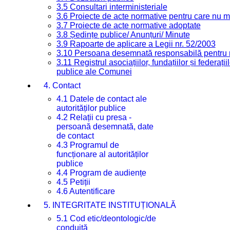
3.5 Consultari interministeriale
3.6 Proiecte de acte normative pentru care nu ma
3.7 Proiecte de acte normative adoptate
3.8 Ședințe publice/ Anunțuri/ Minute
3.9 Rapoarte de aplicare a Legii nr. 52/2003
3.10 Persoana desemnată responsabilă pentru re
3.11 Registrul asociațiilor, fundațiilor și federații
publice ale Comunei
4. Contact
4.1 Datele de contact ale
autorităților publice
4.2 Relații cu presa -
persoană desemnată, date
de contact
4.3 Programul de
funcționare al autorităților
publice
4.4 Program de audiențe
4.5 Petiții
4.6 Autentificare
5. INTEGRITATE INSTITUȚIONALĂ
5.1 Cod etic/deontologic/de
conduită