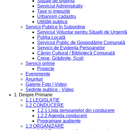
Situații de urgență
Serviciul Administrativ
Taxe și impozite
Urbanism cadastru
Utilități publice
Servicii Publice în Subordine
Serviciul Voluntar pentru Situații de Urgență
Poliția Locală
Serviciul Public de Gospodărire Comunală
Servicii de Evidența Persoanelor
Cămin Cultural / Bibliotecă Comunală
Creșe, Grădinițe, Școli
Servicii online
Proiecte
Evenimente
Anunțuri
Galerie Foto | Video
Sedinte publice - Video
1. Despre Primarie
1.1 LEGISLAȚIE
1.2 CONDUCERE
1.2.1 Lista persoanelor din conducere
1.2.2 Agenda conducerii
Programare audiențe
1.3 ORGANIZARE