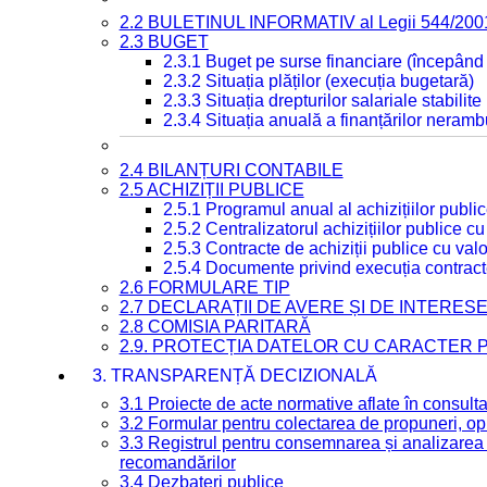
2.2 BULETINUL INFORMATIV al Legii 544/200
2.3 BUGET
2.3.1 Buget pe surse financiare (începând
2.3.2 Situația plăților (execuția bugetară)
2.3.3 Situația drepturilor salariale stabilit
2.3.4 Situația anuală a finanțărilor neramb
2.4 BILANȚURI CONTABILE
2.5 ACHIZIȚII PUBLICE
2.5.1 Programul anual al achizițiilor publi
2.5.2 Centralizatorul achizițiilor publice 
2.5.3 Contracte de achiziții publice cu va
2.5.4 Documente privind execuția contract
2.6 FORMULARE TIP
2.7 DECLARAȚII DE AVERE ȘI DE INTERES
2.8 COMISIA PARITARĂ
2.9. PROTECȚIA DATELOR CU CARACTER
3. TRANSPARENȚĂ DECIZIONALĂ
3.1 Proiecte de acte normative aflate în consult
3.2 Formular pentru colectarea de propuneri, opi
3.3 Registrul pentru consemnarea și analizarea p
recomandărilor
3.4 Dezbateri publice