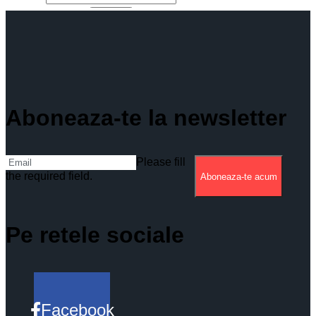
Aboneaza-te la newsletter
Please fill
the required field.
Aboneaza-te acum
Pe retele sociale
Facebook