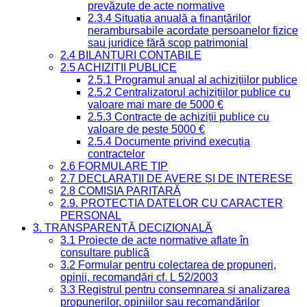
prevăzute de acte normative
2.3.4 Situația anuală a finanțărilor
nerambursabile acordate persoanelor fizice
sau juridice fără scop patrimonial
2.4 BILANȚURI CONTABILE
2.5 ACHIZIȚII PUBLICE
2.5.1 Programul anual al achizițiilor publice
2.5.2 Centralizatorul achizițiilor publice cu
valoare mai mare de 5000 €
2.5.3 Contracte de achiziții publice cu
valoare de peste 5000 €
2.5.4 Documente privind execuția
contractelor
2.6 FORMULARE TIP
2.7 DECLARAȚII DE AVERE ȘI DE INTERESE
2.8 COMISIA PARITARĂ
2.9. PROTECȚIA DATELOR CU CARACTER
PERSONAL
3. TRANSPARENȚĂ DECIZIONALĂ
3.1 Proiecte de acte normative aflate în
consultare publică
3.2 Formular pentru colectarea de propuneri,
opinii, recomandări cf. L 52/2003
3.3 Registrul pentru consemnarea și analizarea
propunerilor, opiniilor sau recomandărilor