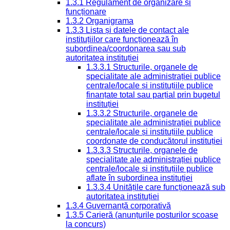
1.3.1 Regulament de organizare și
funcționare
1.3.2 Organigrama
1.3.3 Lista și datele de contact ale
instituțiilor care funcționează în
subordinea/coordonarea sau sub
autoritatea instituției
1.3.3.1 Structurile, organele de
specialitate ale administrației publice
centrale/locale și instituțiile publice
finanțate total sau parțial prin bugetul
instituției
1.3.3.2 Structurile, organele de
specialitate ale administrației publice
centrale/locale și instituțiile publice
coordonate de conducătorul instituției
1.3.3.3 Structurile, organele de
specialitate ale administrației publice
centrale/locale și instituțiile publice
aflate în subordinea instituției
1.3.3.4 Unitățile care funcționează sub
autoritatea instituției
1.3.4 Guvernanță corporativă
1.3.5 Carieră (anunțurile posturilor scoase
la concurs)