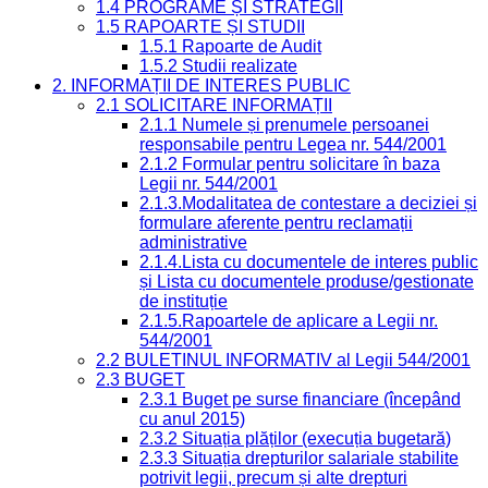
1.4 PROGRAME ȘI STRATEGII
1.5 RAPOARTE ȘI STUDII
1.5.1 Rapoarte de Audit
1.5.2 Studii realizate
2. INFORMAȚII DE INTERES PUBLIC
2.1 SOLICITARE INFORMAȚII
2.1.1 Numele și prenumele persoanei
responsabile pentru Legea nr. 544/2001
2.1.2 Formular pentru solicitare în baza
Legii nr. 544/2001
2.1.3.Modalitatea de contestare a deciziei și
formulare aferente pentru reclamații
administrative
2.1.4.Lista cu documentele de interes public
și Lista cu documentele produse/gestionate
de instituție
2.1.5.Rapoartele de aplicare a Legii nr.
544/2001
2.2 BULETINUL INFORMATIV al Legii 544/2001
2.3 BUGET
2.3.1 Buget pe surse financiare (începând
cu anul 2015)
2.3.2 Situația plăților (execuția bugetară)
2.3.3 Situația drepturilor salariale stabilite
potrivit legii, precum și alte drepturi