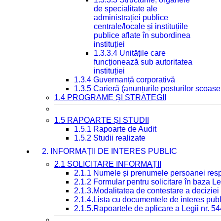
de specialitate ale
administrației publice
centrale/locale și instituțiile
publice aflate în subordinea
instituției
1.3.3.4 Unitățile care
funcționează sub autoritatea
instituției
1.3.4 Guvernanță corporativă
1.3.5 Carieră (anunțurile posturilor scoase
1.4 PROGRAME ȘI STRATEGII
1.5 RAPOARTE ȘI STUDII
1.5.1 Rapoarte de Audit
1.5.2 Studii realizate
2. INFORMAȚII DE INTERES PUBLIC
2.1 SOLICITARE INFORMAȚII
2.1.1 Numele și prenumele persoanei resp
2.1.2 Formular pentru solicitare în baza Le
2.1.3.Modalitatea de contestare a deciziei 
2.1.4.Lista cu documentele de interes publ
2.1.5.Rapoartele de aplicare a Legii nr. 5