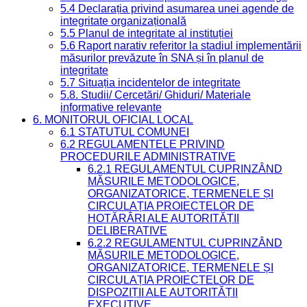
5.4 Declarația privind asumarea unei agende de
integritate organizațională
5.5 Planul de integritate al instituției
5.6 Raport narativ referitor la stadiul implementării
măsurilor prevăzute în SNA și în planul de
integritate
5.7 Situația incidentelor de integritate
5.8. Studii/ Cercetări/ Ghiduri/ Materiale
informative relevante
6. MONITORUL OFICIAL LOCAL
6.1 STATUTUL COMUNEI
6.2 REGULAMENTELE PRIVIND
PROCEDURILE ADMINISTRATIVE
6.2.1 REGULAMENTUL CUPRINZÂND
MĂSURILE METODOLOGICE,
ORGANIZATORICE, TERMENELE ȘI
CIRCULAȚIA PROIECTELOR DE
HOTĂRÂRI ALE AUTORITĂȚII
DELIBERATIVE
6.2.2 REGULAMENTUL CUPRINZÂND
MĂSURILE METODOLOGICE,
ORGANIZATORICE, TERMENELE ȘI
CIRCULAȚIA PROIECTELOR DE
DISPOZIȚII ALE AUTORITĂȚII
EXECUTIVE