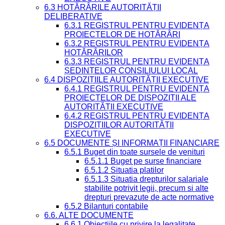
6.3 HOTĂRÂRILE AUTORITĂȚII
DELIBERATIVE
6.3.1 REGISTRUL PENTRU EVIDENȚA
PROIECTELOR DE HOTĂRÂRI
6.3.2 REGISTRUL PENTRU EVIDENȚA
HOTĂRÂRILOR
6.3.3 REGISTRUL PENTRU EVIDENȚA
ȘEDINȚELOR CONSILIULUI LOCAL
6.4 DISPOZIȚIILE AUTORITĂȚII EXECUTIVE
6.4.1 REGISTRUL PENTRU EVIDENȚA
PROIECTELOR DE DISPOZIȚII ALE
AUTORITĂȚII EXECUTIVE
6.4.2 REGISTRUL PENTRU EVIDENȚA
DISPOZIȚIILOR AUTORITĂȚII
EXECUTIVE
6.5 DOCUMENTE ȘI INFORMAȚII FINANCIARE
6.5.1 Buget din toate sursele de venituri
6.5.1.1 Buget pe surse financiare
6.5.1.2 Situatia platilor
6.5.1.3 Situatia drepturilor salariale
stabilite potrivit legii, precum si alte
drepturi prevazute de acte normative
6.5.2 Bilanturi contabile
6.6. ALTE DOCUMENTE
6.6.1 Obiecțiile cu privire la legalitate,