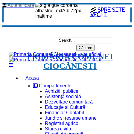
Autentificare
Spre site
vechi
PRIMĂRIA COMUNEI
CIOCĂNEȘTI
Acasa
Compartimente
Achiziții publice
Asistență socială
Dezvoltare comunitară
Educație și Cultură
Financiar Contabil
Juridic si resurse umane
Registrul agricol
Starea civilă