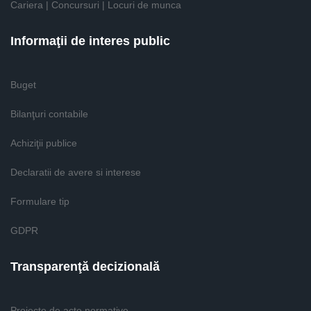
Cariera | Concursuri | Locuri de munca
Informaţii de interes public
Buget
Bilanţuri contabile
Achiziţii publice
Declaratii de avere si interese
Formulare tip
GDPR
Transparenţă decizională
Proiecte de acte normative