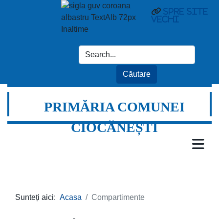
Spre site
vechi
PRIMĂRIA COMUNEI
CIOCĂNEȘTI
Sunteți aici:
Acasa
Compartimente