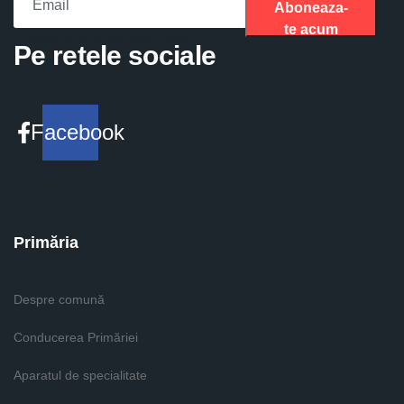
Aboneaza-
te acum
Please fill the required field.
Pe retele sociale
Facebook
Primăria
Despre comună
Conducerea Primăriei
Aparatul de specialitate