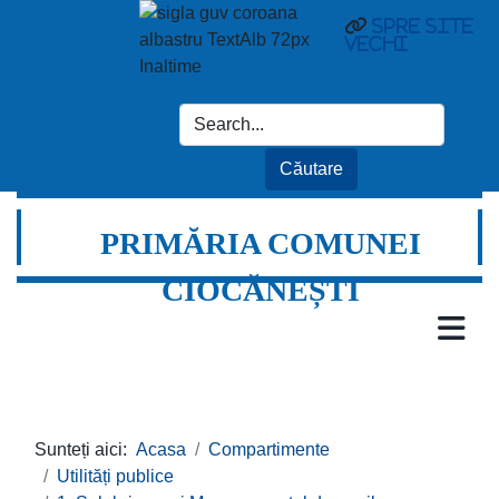
Spre site
vechi
PRIMĂRIA COMUNEI
CIOCĂNEȘTI
Sunteți aici:
Acasa
Compartimente
Utilități publice