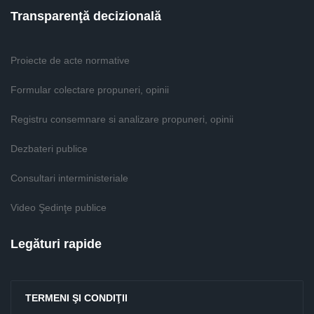
Transparenţă decizională
Proiecte de acte normative
Formular colectare propuneri, opinii
Registru consemnare si analizare propuneri, opinii
Dezbateri publice
Consultari interministeriale
Video Şedinţe publice
Legături rapide
TERMENI ŞI CONDIŢII