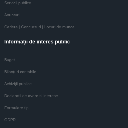
Servicii publice
Anunturi
Cariera | Concursuri | Locuri de munca
Informaţii de interes public
Buget
Bilanţuri contabile
Achiziţii publice
Declaratii de avere si interese
Formulare tip
GDPR