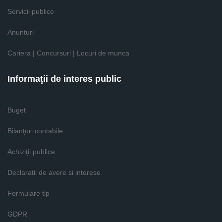
Servicii publice
Anunturi
Cariera | Concursuri | Locuri de munca
Informaţii de interes public
Buget
Bilanţuri contabile
Achiziţii publice
Declaratii de avere si interese
Formulare tip
GDPR