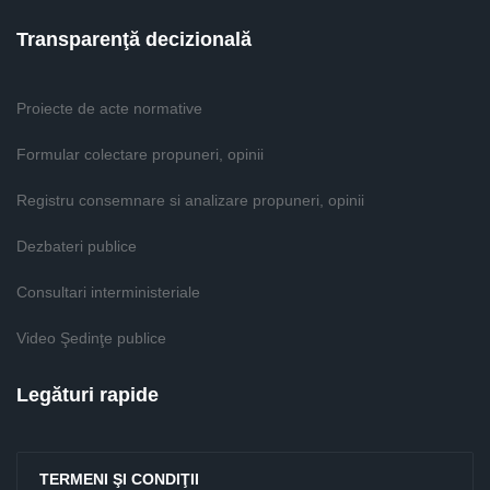
Transparenţă decizională
Proiecte de acte normative
Formular colectare propuneri, opinii
Registru consemnare si analizare propuneri, opinii
Dezbateri publice
Consultari interministeriale
Video Şedinţe publice
Legături rapide
TERMENI ŞI CONDIŢII