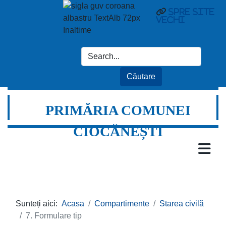
Spre site
vechi
PRIMĂRIA COMUNEI
CIOCĂNEȘTI
Sunteți aici:
Acasa
Compartimente
Starea civilă
7. Formulare tip