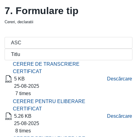
7. Formulare tip
Cereri, declaratii
Titlu
Descărcare
CERERE DE TRANSCRIERE
CERTIFICAT
5 KB
Descărcare
25-08-2025
7 times
CERERE PENTRU ELIBERARE
CERTIFICAT
5.26 KB
Descărcare
25-08-2025
8 times