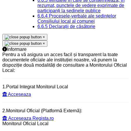
6.6.3 Minutele în care se consemnează, în
rezumat, punctele de vedere exprimate de
participanți la ședinele publice
6.6.4 Procesele-verbale ale ședințelor
Consiliului local al comunei
6.6.5 Declarații de căsătorie
×
×
Informare
Pentru a vă asigura un acces facil și transparent la toate
documentele oficiale ale instituției noastre, vă punem la
dispoziție două modalități de consultare a Monitorului Oficial
Local:
1.Portal Integrat Monitorul Local
Acceseaza
2.Monitorul Oficial (Platformă Externă):
Acceseaza Regista.ro
Monitorul Oficial Local