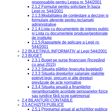
responsabile pentru Legea nr. 544/2001
2.1.2 Formular pentru solicitare în baza
Legii nr. 544/2001
2.1.3.Modalitatea de contestare a deciziei și
formulare aferente pentru reclamații
administrative
2.1.4.Lista cu documentele de interes public
și Lista cu documentele produse/gestionate
de instituție
2.1.5.Rapoartele de aplicare a Legii nr.
544/2001
2.2 BULETINUL INFORMATIV al Legii 544/2001
2.3 BUGET
2.3.1 Buget pe surse financiare (începând
cu anul 2015)
2.3.2 Situația plăților (execuția bugetară)
2.3.3 Situația drepturilor salariale stabilite
potrivit legii, precum și alte drepturi
prevăzute de acte normative
2.3.4 Situația anuală a finanțărilor
nerambursabile acordate persoanelor fizice
sau juridice fără scop patrimonial
2.4 BILANȚURI CONTABILE
2.5 ACHIZIȚII PUBLICE
2.5.1 Programul anual al achizițiilor publice