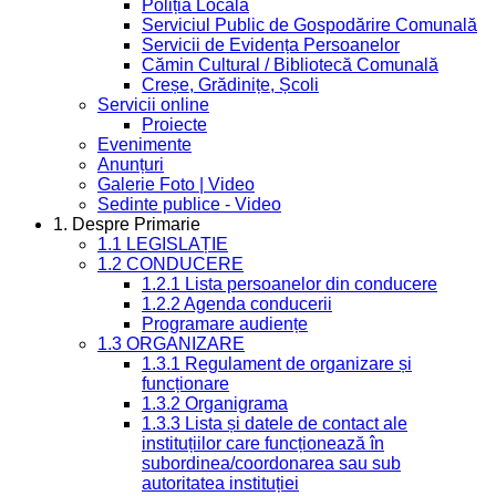
Poliția Locală
Serviciul Public de Gospodărire Comunală
Servicii de Evidența Persoanelor
Cămin Cultural / Bibliotecă Comunală
Creșe, Grădinițe, Școli
Servicii online
Proiecte
Evenimente
Anunțuri
Galerie Foto | Video
Sedinte publice - Video
1. Despre Primarie
1.1 LEGISLAȚIE
1.2 CONDUCERE
1.2.1 Lista persoanelor din conducere
1.2.2 Agenda conducerii
Programare audiențe
1.3 ORGANIZARE
1.3.1 Regulament de organizare și
funcționare
1.3.2 Organigrama
1.3.3 Lista și datele de contact ale
instituțiilor care funcționează în
subordinea/coordonarea sau sub
autoritatea instituției