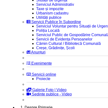
Situații de urgență
Serviciul Administrativ
Taxe și impozite
Urbanism cadastru
Utilități publice
Servicii Publice în Subordine
Serviciul Voluntar pentru Situații de Urgen
Poliția Locală
Serviciul Public de Gospodărire Comunal
Servicii de Evidența Persoanelor
Cămin Cultural / Bibliotecă Comunală
Creșe, Grădinițe, Școli
Anunțuri
Evenimente
Servicii online
Proiecte
Galerie Foto | Video
Sedinte publice - Video
1. Despre Primarie