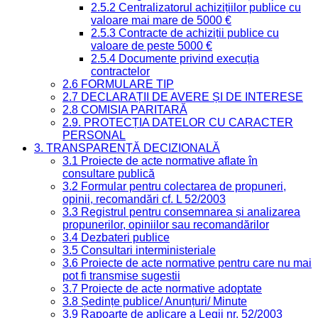
2.5.2 Centralizatorul achizițiilor publice cu
valoare mai mare de 5000 €
2.5.3 Contracte de achiziții publice cu
valoare de peste 5000 €
2.5.4 Documente privind execuția
contractelor
2.6 FORMULARE TIP
2.7 DECLARAȚII DE AVERE ȘI DE INTERESE
2.8 COMISIA PARITARĂ
2.9. PROTECȚIA DATELOR CU CARACTER
PERSONAL
3. TRANSPARENȚĂ DECIZIONALĂ
3.1 Proiecte de acte normative aflate în
consultare publică
3.2 Formular pentru colectarea de propuneri,
opinii, recomandări cf. L 52/2003
3.3 Registrul pentru consemnarea și analizarea
propunerilor, opiniilor sau recomandărilor
3.4 Dezbateri publice
3.5 Consultari interministeriale
3.6 Proiecte de acte normative pentru care nu mai
pot fi transmise sugestii
3.7 Proiecte de acte normative adoptate
3.8 Ședințe publice/ Anunțuri/ Minute
3.9 Rapoarte de aplicare a Legii nr. 52/2003