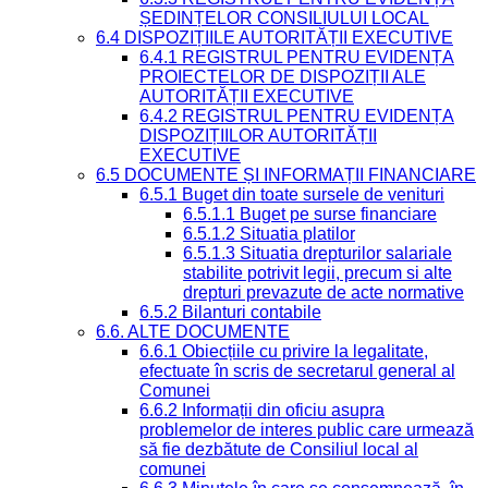
ȘEDINȚELOR CONSILIULUI LOCAL
6.4 DISPOZIȚIILE AUTORITĂȚII EXECUTIVE
6.4.1 REGISTRUL PENTRU EVIDENȚA
PROIECTELOR DE DISPOZIȚII ALE
AUTORITĂȚII EXECUTIVE
6.4.2 REGISTRUL PENTRU EVIDENȚA
DISPOZIȚIILOR AUTORITĂȚII
EXECUTIVE
6.5 DOCUMENTE ȘI INFORMAȚII FINANCIARE
6.5.1 Buget din toate sursele de venituri
6.5.1.1 Buget pe surse financiare
6.5.1.2 Situatia platilor
6.5.1.3 Situatia drepturilor salariale
stabilite potrivit legii, precum si alte
drepturi prevazute de acte normative
6.5.2 Bilanturi contabile
6.6. ALTE DOCUMENTE
6.6.1 Obiecțiile cu privire la legalitate,
efectuate în scris de secretarul general al
Comunei
6.6.2 Informații din oficiu asupra
problemelor de interes public care urmează
să fie dezbătute de Consiliul local al
comunei