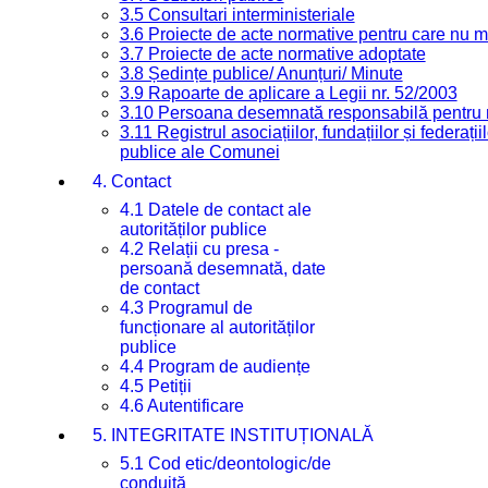
3.5 Consultari interministeriale
3.6 Proiecte de acte normative pentru care nu ma
3.7 Proiecte de acte normative adoptate
3.8 Ședințe publice/ Anunțuri/ Minute
3.9 Rapoarte de aplicare a Legii nr. 52/2003
3.10 Persoana desemnată responsabilă pentru re
3.11 Registrul asociațiilor, fundațiilor și federații
publice ale Comunei
4. Contact
4.1 Datele de contact ale
autorităților publice
4.2 Relații cu presa -
persoană desemnată, date
de contact
4.3 Programul de
funcționare al autorităților
publice
4.4 Program de audiențe
4.5 Petiții
4.6 Autentificare
5. INTEGRITATE INSTITUȚIONALĂ
5.1 Cod etic/deontologic/de
conduită