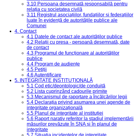
3.10 Persoana desemnată responsabilă pentru
relația cu societatea civilă
3.11 Registrul asociațiilor, fundațiilor și federațiilor
luate în evidență de autoritățile publice ale
Comunei
4. Contact
4.1 Datele de contact ale autorităților publice
4.2 Relații cu presa - persoană desemnată, date
de contact
4.3 Programul de funcționare al autorităților
publice
4.4 Program de audiențe
4.5 Petiții
4.6 Autentificare
5. INTEGRITATE INSTITUȚIONALĂ
5.1 Cod etic/deontologic/de conduită
5.2 Lista cuprinzând cadourile primite
5.3 Mecanismul de raportare a încălcărilor legii
5.4 Declarația privind asumarea unei agende de
integritate organizațională
5.5 Planul de integritate al instituției
5.6 Raport narativ referitor la stadiul implementării
măsurilor prevăzute în SNA și în planul de
integritate
5.7 Situația incidentelor de integritate