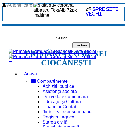
Autentificare
Spre site
vechi
PRIMĂRIA COMUNEI
CIOCĂNEȘTI
Acasa
Compartimente
Achiziții publice
Asistență socială
Dezvoltare comunitară
Educație și Cultură
Financiar Contabil
Juridic si resurse umane
Registrul agricol
Starea civilă