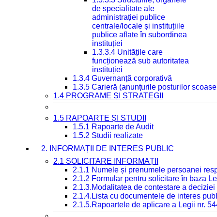
de specialitate ale
administrației publice
centrale/locale și instituțiile
publice aflate în subordinea
instituției
1.3.3.4 Unitățile care
funcționează sub autoritatea
instituției
1.3.4 Guvernanță corporativă
1.3.5 Carieră (anunțurile posturilor scoase
1.4 PROGRAME ȘI STRATEGII
1.5 RAPOARTE ȘI STUDII
1.5.1 Rapoarte de Audit
1.5.2 Studii realizate
2. INFORMAȚII DE INTERES PUBLIC
2.1 SOLICITARE INFORMAȚII
2.1.1 Numele și prenumele persoanei resp
2.1.2 Formular pentru solicitare în baza Le
2.1.3.Modalitatea de contestare a deciziei 
2.1.4.Lista cu documentele de interes publ
2.1.5.Rapoartele de aplicare a Legii nr. 5