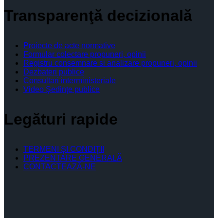
Transparenţă decizională
Proiecte de acte normative
Formular colectare propuneri, opinii
Registru consemnare si analizare propuneri, opinii
Dezbateri publice
Consultari interministeriale
Video Şedinţe publice
Legături rapide
TERMENI ŞI CONDIŢII
PREZENTARE GENERALĂ
CONTACTEAZĂ-NE