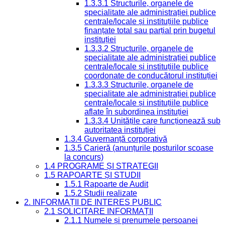
1.3.3.1 Structurile, organele de
specialitate ale administrației publice
centrale/locale și instituțiile publice
finanțate total sau parțial prin bugetul
instituției
1.3.3.2 Structurile, organele de
specialitate ale administrației publice
centrale/locale și instituțiile publice
coordonate de conducătorul instituției
1.3.3.3 Structurile, organele de
specialitate ale administrației publice
centrale/locale și instituțiile publice
aflate în subordinea instituției
1.3.3.4 Unitățile care funcționează sub
autoritatea instituției
1.3.4 Guvernanță corporativă
1.3.5 Carieră (anunțurile posturilor scoase
la concurs)
1.4 PROGRAME ȘI STRATEGII
1.5 RAPOARTE ȘI STUDII
1.5.1 Rapoarte de Audit
1.5.2 Studii realizate
2. INFORMAȚII DE INTERES PUBLIC
2.1 SOLICITARE INFORMAȚII
2.1.1 Numele și prenumele persoanei