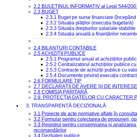
2.2 BULETINUL INFORMATIV al Legii 544/200
2.3 BUGET
2.3.1 Buget pe surse financiare (începând
2.3.2 Situația plăților (execuția bugetară)
2.3.3 Situația drepturilor salariale stabilit
2.3.4 Situația anuală a finanțărilor neramb
2.4 BILANȚURI CONTABILE
2.5 ACHIZIȚII PUBLICE
2.5.1 Programul anual al achizițiilor publi
2.5.2 Centralizatorul achizițiilor publice 
2.5.3 Contracte de achiziții publice cu va
2.5.4 Documente privind execuția contract
2.6 FORMULARE TIP
2.7 DECLARAȚII DE AVERE ȘI DE INTERES
2.8 COMISIA PARITARĂ
2.9. PROTECȚIA DATELOR CU CARACTER
3. TRANSPARENȚĂ DECIZIONALĂ
3.1 Proiecte de acte normative aflate în consult
3.2 Formular pentru colectarea de propuneri, opi
3.3 Registrul pentru consemnarea și analizarea p
recomandărilor
3.4 Dezbateri publice