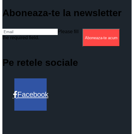
Aboneaza-te la newsletter
Please fill
the required field.
Aboneaza-te acum
Pe retele sociale
Facebook