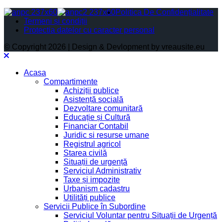
Politica De Confidențialitate
Termeni și condiții
Protectia datelor cu caracter personal
© Copyright 2026 | Design & Devlopment by vreausite.eu
Acasa
Compartimente
Achiziții publice
Asistență socială
Dezvoltare comunitară
Educație și Cultură
Financiar Contabil
Juridic si resurse umane
Registrul agricol
Starea civilă
Situații de urgență
Serviciul Administrativ
Taxe și impozite
Urbanism cadastru
Utilități publice
Servicii Publice în Subordine
Serviciul Voluntar pentru Situații de Urgență