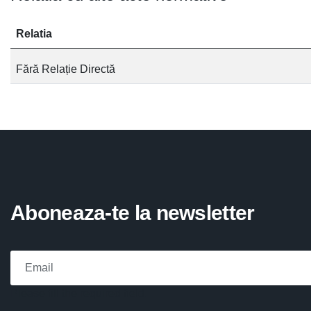
Relatia
Fără Relație Directă
Aboneaza-te la newsletter
Please fill the required field.