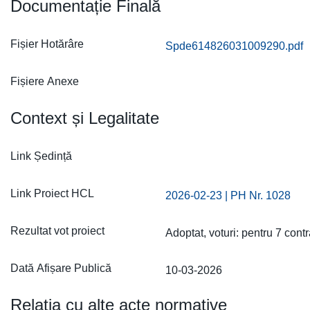
Documentație Finală
Fișier Hotărâre
Spde614826031009290.pdf
Fișiere Anexe
Context și Legalitate
Link Ședință
Link Proiect HCL
2026-02-23 | PH Nr. 1028
Rezultat vot proiect
Adoptat, voturi: pentru 7 contr
Dată Afișare Publică
10-03-2026
Relatia cu alte acte normative