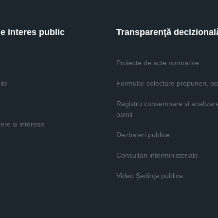
de interes public
Transparenţă decizional
Proiecte de acte normative
ile
Formular colectare propuneri, opi
Registru consemnare si analizar
opinii
vere si interese
Dezbateri publice
Consultari interministeriale
Video Şedinţe publice