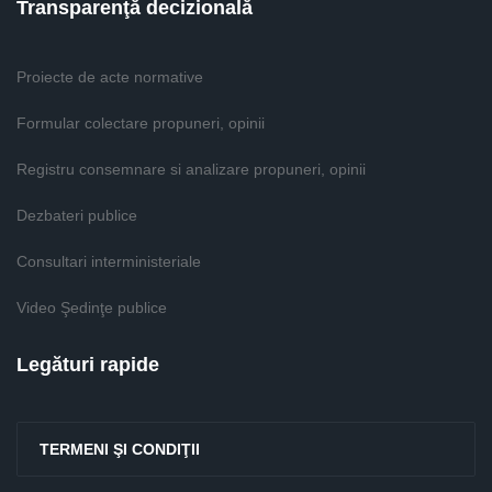
Transparenţă decizională
Proiecte de acte normative
Formular colectare propuneri, opinii
Registru consemnare si analizare propuneri, opinii
Dezbateri publice
Consultari interministeriale
Video Şedinţe publice
Legături rapide
TERMENI ŞI CONDIŢII