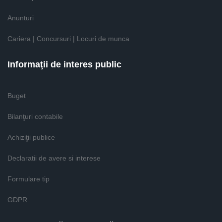
Anunturi
Cariera | Concursuri | Locuri de munca
Informaţii de interes public
Buget
Bilanţuri contabile
Achiziţii publice
Declaratii de avere si interese
Formulare tip
GDPR