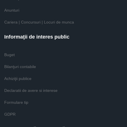
Anunturi
Cariera | Concursuri | Locuri de munca
Informaţii de interes public
Buget
Bilanţuri contabile
Achiziţii publice
Declaratii de avere si interese
Formulare tip
GDPR