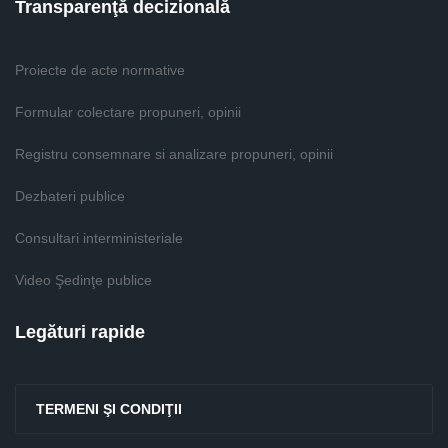
Transparenţă decizională
Proiecte de acte normative
Formular colectare propuneri, opinii
Registru consemnare si analizare propuneri, opinii
Dezbateri publice
Consultari interministeriale
Video Şedinţe publice
Legături rapide
TERMENI ŞI CONDIŢII