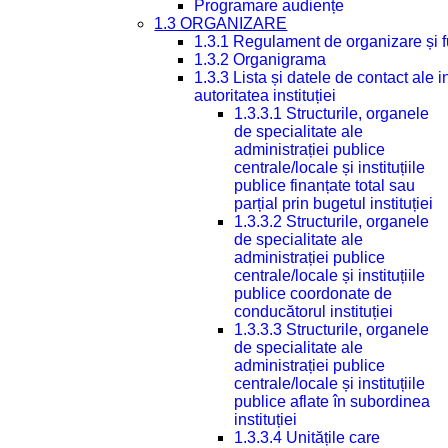
Programare audiențe
1.3 ORGANIZARE
1.3.1 Regulament de organizare și 
1.3.2 Organigrama
1.3.3 Lista și datele de contact ale
autoritatea instituției
1.3.3.1 Structurile, organele
de specialitate ale
administrației publice
centrale/locale și instituțiile
publice finanțate total sau
parțial prin bugetul instituției
1.3.3.2 Structurile, organele
de specialitate ale
administrației publice
centrale/locale și instituțiile
publice coordonate de
conducătorul instituției
1.3.3.3 Structurile, organele
de specialitate ale
administrației publice
centrale/locale și instituțiile
publice aflate în subordinea
instituției
1.3.3.4 Unitățile care