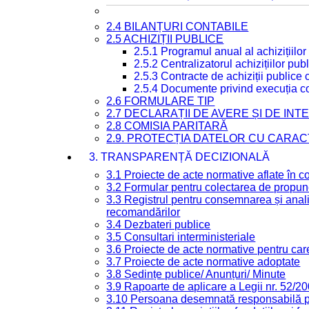
2.4 BILANȚURI CONTABILE
2.5 ACHIZIȚII PUBLICE
2.5.1 Programul anual al achizițiilor
2.5.2 Centralizatorul achizițiilor p
2.5.3 Contracte de achiziții publice
2.5.4 Documente privind execuția co
2.6 FORMULARE TIP
2.7 DECLARAȚII DE AVERE ȘI DE IN
2.8 COMISIA PARITARĂ
2.9. PROTECȚIA DATELOR CU CARA
3. TRANSPARENȚĂ DECIZIONALĂ
3.1 Proiecte de acte normative aflate în c
3.2 Formular pentru colectarea de propune
3.3 Registrul pentru consemnarea și anali
recomandărilor
3.4 Dezbateri publice
3.5 Consultari interministeriale
3.6 Proiecte de acte normative pentru care
3.7 Proiecte de acte normative adoptate
3.8 Ședințe publice/ Anunțuri/ Minute
3.9 Rapoarte de aplicare a Legii nr. 52/2
3.10 Persoana desemnată responsabilă pen