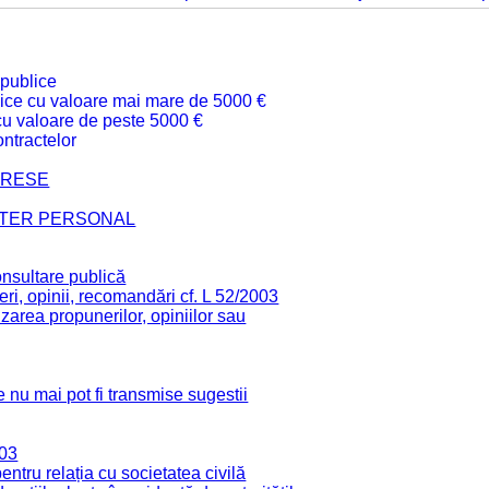
 publice
ublice cu valoare mai mare de 5000 €
 cu valoare de peste 5000 €
ntractelor
TERESE
CTER PERSONAL
onsultare publică
ri, opinii, recomandări cf. L 52/2003
zarea propunerilor, opiniilor sau
 nu mai pot fi transmise sugestii
003
tru relația cu societatea civilă