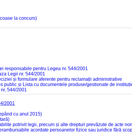
 scoase la concurs)
ei responsabile pentru Legea nr. 544/2001
baza Legii nr. 544/2001
ciziei și formulare aferente pentru reclamații administrative
s public și Lista cu documentele produse/gestionate de instituți
 nr. 544/2001
44/2001
cepând cu anul 2015)
tară)
tabilite potrivit legii, precum și alte drepturi prevăzute de acte no
 nerambursabile acordate persoanelor fizice sau juridice fără sco