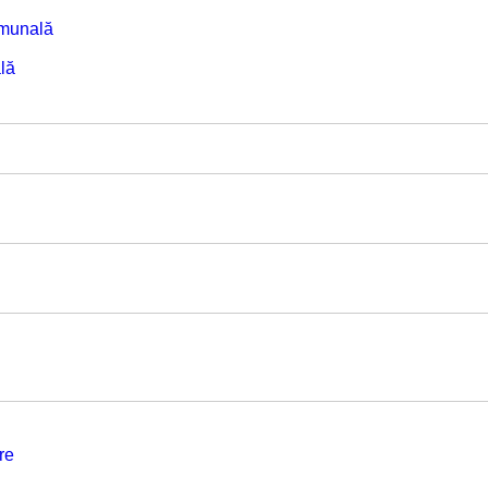
omunală
lă
re