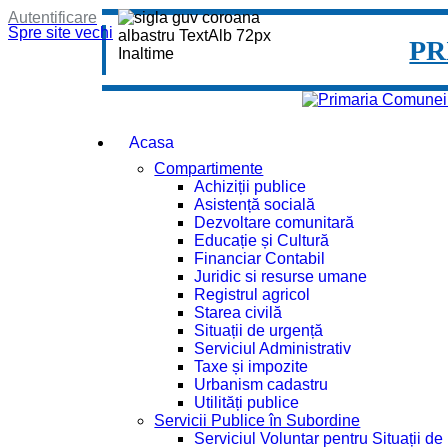
Autentificare
Spre site vechi
PR
Acasa
Compartimente
Achiziții publice
Asistență socială
Dezvoltare comunitară
Educație și Cultură
Financiar Contabil
Juridic si resurse umane
Registrul agricol
Starea civilă
Situații de urgență
Serviciul Administrativ
Taxe și impozite
Urbanism cadastru
Utilități publice
Servicii Publice în Subordine
Serviciul Voluntar pentru Situații d