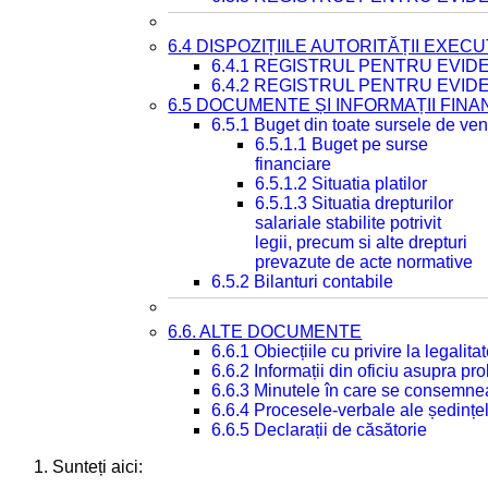
6.4 DISPOZIȚIILE AUTORITĂȚII EXECU
6.4.1 REGISTRUL PENTRU EVID
6.4.2 REGISTRUL PENTRU EVID
6.5 DOCUMENTE ȘI INFORMAȚII FIN
6.5.1 Buget din toate sursele de veni
6.5.1.1 Buget pe surse
financiare
6.5.1.2 Situatia platilor
6.5.1.3 Situatia drepturilor
salariale stabilite potrivit
legii, precum si alte drepturi
prevazute de acte normative
6.5.2 Bilanturi contabile
6.6. ALTE DOCUMENTE
6.6.1 Obiecțiile cu privire la legali
6.6.2 Informații din oficiu asupra p
6.6.3 Minutele în care se consemnea
6.6.4 Procesele-verbale ale ședințel
6.6.5 Declarații de căsătorie
Sunteți aici: