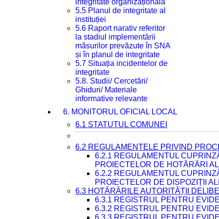
integritate organizațională
5.5 Planul de integritate al
instituției
5.6 Raport narativ referitor
la stadiul implementării
măsurilor prevăzute în SNA
și în planul de integritate
5.7 Situația incidentelor de
integritate
5.8. Studii/ Cercetări/
Ghiduri/ Materiale
informative relevante
6. MONITORUL OFICIAL LOCAL
6.1 STATUTUL COMUNEI
6.2 REGULAMENTELE PRIVIND PROC
6.2.1 REGULAMENTUL CUPRINZ
PROIECTELOR DE HOTĂRÂRI ALE
6.2.2 REGULAMENTUL CUPRINZ
PROIECTELOR DE DISPOZIȚII A
6.3 HOTĂRÂRILE AUTORITĂȚII DELIB
6.3.1 REGISTRUL PENTRU EVI
6.3.2 REGISTRUL PENTRU EVI
6.3.3 REGISTRUL PENTRU EVID