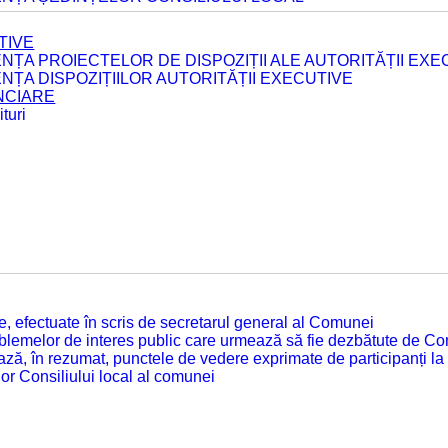
TIVE
ENȚA PROIECTELOR DE DISPOZIȚII ALE AUTORITĂȚII EXE
ENȚA DISPOZIȚIILOR AUTORITĂȚII EXECUTIVE
ANCIARE
turi
tate, efectuate în scris de secretarul general al Comunei
roblemelor de interes public care urmează să fie dezbătute de Con
ză, în rezumat, punctele de vedere exprimate de participanți la
or Consiliului local al comunei