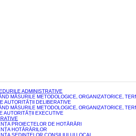
EDURILE ADMINISTRATIVE
ÂND MĂSURILE METODOLOGICE, ORGANIZATORICE, TERM
 AUTORITĂȚII DELIBERATIVE
ÂND MĂSURILE METODOLOGICE, ORGANIZATORICE, TERM
LE AUTORITĂȚII EXECUTIVE
ERATIVE
DENȚA PROIECTELOR DE HOTĂRÂRI
DENȚA HOTĂRÂRILOR
ENȚA ȘEDINȚELOR CONSILIULUI LOCAL