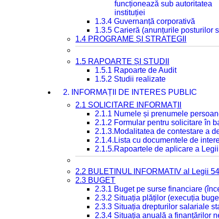
funcționează sub autoritatea
instituției
1.3.4 Guvernanță corporativă
1.3.5 Carieră (anunțurile posturilor
1.4 PROGRAME ȘI STRATEGII
1.5 RAPOARTE ȘI STUDII
1.5.1 Rapoarte de Audit
1.5.2 Studii realizate
2. INFORMAȚII DE INTERES PUBLIC
2.1 SOLICITARE INFORMAȚII
2.1.1 Numele și prenumele persoan
2.1.2 Formular pentru solicitare în 
2.1.3.Modalitatea de contestare a de
2.1.4.Lista cu documentele de intere
2.1.5.Rapoartele de aplicare a Legii
2.2 BULETINUL INFORMATIV al Legii 5
2.3 BUGET
2.3.1 Buget pe surse financiare (în
2.3.2 Situația plăților (execuția buge
2.3.3 Situația drepturilor salariale s
2.3.4 Situația anuală a finanțărilor