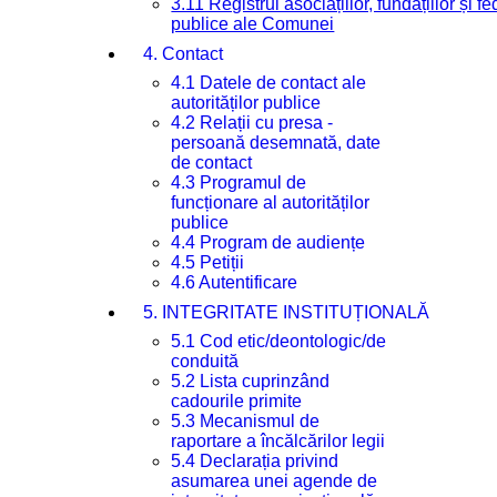
3.11 Registrul asociațiilor, fundațiilor și fe
publice ale Comunei
4. Contact
4.1 Datele de contact ale
autorităților publice
4.2 Relații cu presa -
persoană desemnată, date
de contact
4.3 Programul de
funcționare al autorităților
publice
4.4 Program de audiențe
4.5 Petiții
4.6 Autentificare
5. INTEGRITATE INSTITUȚIONALĂ
5.1 Cod etic/deontologic/de
conduită
5.2 Lista cuprinzând
cadourile primite
5.3 Mecanismul de
raportare a încălcărilor legii
5.4 Declarația privind
asumarea unei agende de