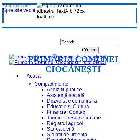
Autentificare
Spre site vechi
PRIMĂRIA COMUNEI
CIOCĂNEȘTI
Acasa
Compartimente
Achiziții publice
Asistență socială
Dezvoltare comunitară
Educație și Cultură
Financiar Contabil
Juridic si resurse umane
Registrul agricol
Starea civilă
Situații de urgență