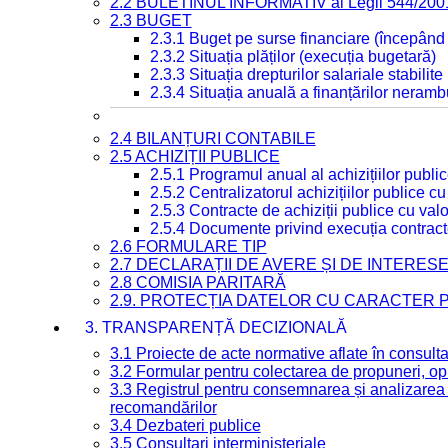
2.2 BULETINUL INFORMATIV al Legii 544/200
2.3 BUGET
2.3.1 Buget pe surse financiare (începând
2.3.2 Situația plăților (execuția bugetară)
2.3.3 Situația drepturilor salariale stabilit
2.3.4 Situația anuală a finanțărilor neramb
2.4 BILANȚURI CONTABILE
2.5 ACHIZIȚII PUBLICE
2.5.1 Programul anual al achizițiilor publi
2.5.2 Centralizatorul achizițiilor publice 
2.5.3 Contracte de achiziții publice cu va
2.5.4 Documente privind execuția contract
2.6 FORMULARE TIP
2.7 DECLARAȚII DE AVERE ȘI DE INTERES
2.8 COMISIA PARITARĂ
2.9. PROTECȚIA DATELOR CU CARACTER
3. TRANSPARENȚĂ DECIZIONALĂ
3.1 Proiecte de acte normative aflate în consult
3.2 Formular pentru colectarea de propuneri, opi
3.3 Registrul pentru consemnarea și analizarea p
recomandărilor
3.4 Dezbateri publice
3.5 Consultari interministeriale