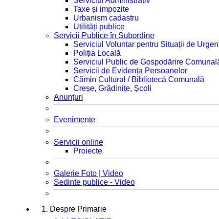
Serviciul Administrativ
Taxe și impozite
Urbanism cadastru
Utilități publice
Servicii Publice în Subordine
Serviciul Voluntar pentru Situații de Urgen
Poliția Locală
Serviciul Public de Gospodărire Comunal
Servicii de Evidența Persoanelor
Cămin Cultural / Bibliotecă Comunală
Creșe, Grădinițe, Școli
Anunțuri
Evenimente
Servicii online
Proiecte
Galerie Foto | Video
Sedinte publice - Video
1. Despre Primarie