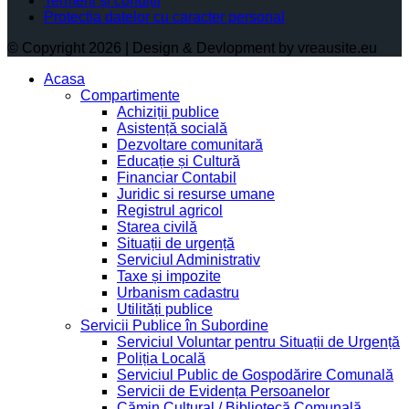
Termeni și condiții
Protectia datelor cu caracter personal
© Copyright 2026 | Design & Devlopment by vreausite.eu
Acasa
Compartimente
Achiziții publice
Asistență socială
Dezvoltare comunitară
Educație și Cultură
Financiar Contabil
Juridic si resurse umane
Registrul agricol
Starea civilă
Situații de urgență
Serviciul Administrativ
Taxe și impozite
Urbanism cadastru
Utilități publice
Servicii Publice în Subordine
Serviciul Voluntar pentru Situații de Urgență
Poliția Locală
Serviciul Public de Gospodărire Comunală
Servicii de Evidența Persoanelor
Cămin Cultural / Bibliotecă Comunală