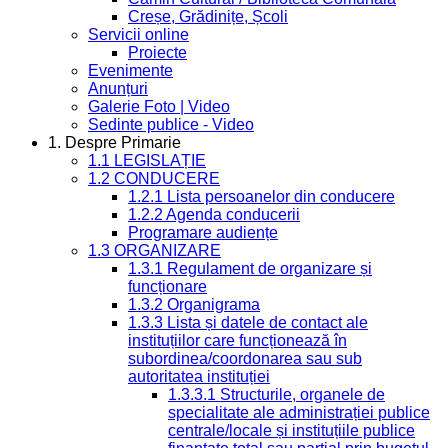
Creșe, Grădinițe, Școli
Servicii online
Proiecte
Evenimente
Anunțuri
Galerie Foto | Video
Sedinte publice - Video
1. Despre Primarie
1.1 LEGISLAȚIE
1.2 CONDUCERE
1.2.1 Lista persoanelor din conducere
1.2.2 Agenda conducerii
Programare audiențe
1.3 ORGANIZARE
1.3.1 Regulament de organizare și
funcționare
1.3.2 Organigrama
1.3.3 Lista și datele de contact ale
instituțiilor care funcționează în
subordinea/coordonarea sau sub
autoritatea instituției
1.3.3.1 Structurile, organele de
specialitate ale administrației publice
centrale/locale și instituțiile publice