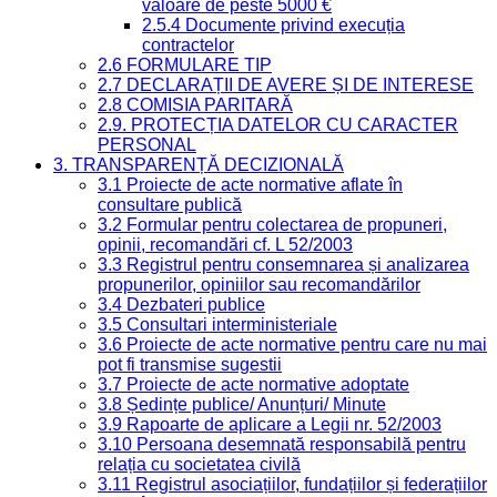
valoare de peste 5000 €
2.5.4 Documente privind execuția
contractelor
2.6 FORMULARE TIP
2.7 DECLARAȚII DE AVERE ȘI DE INTERESE
2.8 COMISIA PARITARĂ
2.9. PROTECȚIA DATELOR CU CARACTER
PERSONAL
3. TRANSPARENȚĂ DECIZIONALĂ
3.1 Proiecte de acte normative aflate în
consultare publică
3.2 Formular pentru colectarea de propuneri,
opinii, recomandări cf. L 52/2003
3.3 Registrul pentru consemnarea și analizarea
propunerilor, opiniilor sau recomandărilor
3.4 Dezbateri publice
3.5 Consultari interministeriale
3.6 Proiecte de acte normative pentru care nu mai
pot fi transmise sugestii
3.7 Proiecte de acte normative adoptate
3.8 Ședințe publice/ Anunțuri/ Minute
3.9 Rapoarte de aplicare a Legii nr. 52/2003
3.10 Persoana desemnată responsabilă pentru
relația cu societatea civilă
3.11 Registrul asociațiilor, fundațiilor și federațiilor