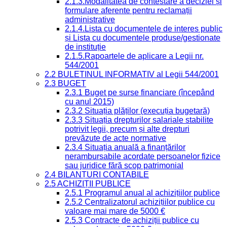
2.1.3.Modalitatea de contestare a deciziei și
formulare aferente pentru reclamații
administrative
2.1.4.Lista cu documentele de interes public
și Lista cu documentele produse/gestionate
de instituție
2.1.5.Rapoartele de aplicare a Legii nr.
544/2001
2.2 BULETINUL INFORMATIV al Legii 544/2001
2.3 BUGET
2.3.1 Buget pe surse financiare (începând
cu anul 2015)
2.3.2 Situația plăților (execuția bugetară)
2.3.3 Situația drepturilor salariale stabilite
potrivit legii, precum și alte drepturi
prevăzute de acte normative
2.3.4 Situația anuală a finanțărilor
nerambursabile acordate persoanelor fizice
sau juridice fără scop patrimonial
2.4 BILANȚURI CONTABILE
2.5 ACHIZIȚII PUBLICE
2.5.1 Programul anual al achizițiilor publice
2.5.2 Centralizatorul achizițiilor publice cu
valoare mai mare de 5000 €
2.5.3 Contracte de achiziții publice cu