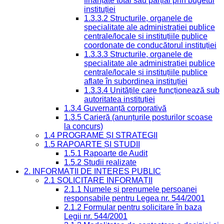
finanțate total sau parțial prin bugetul
instituției
1.3.3.2 Structurile, organele de
specialitate ale administrației publice
centrale/locale și instituțiile publice
coordonate de conducătorul instituției
1.3.3.3 Structurile, organele de
specialitate ale administrației publice
centrale/locale și instituțiile publice
aflate în subordinea instituției
1.3.3.4 Unitățile care funcționează sub
autoritatea instituției
1.3.4 Guvernanță corporativă
1.3.5 Carieră (anunțurile posturilor scoase
la concurs)
1.4 PROGRAME ȘI STRATEGII
1.5 RAPOARTE ȘI STUDII
1.5.1 Rapoarte de Audit
1.5.2 Studii realizate
2. INFORMAȚII DE INTERES PUBLIC
2.1 SOLICITARE INFORMAȚII
2.1.1 Numele și prenumele persoanei
responsabile pentru Legea nr. 544/2001
2.1.2 Formular pentru solicitare în baza
Legii nr. 544/2001