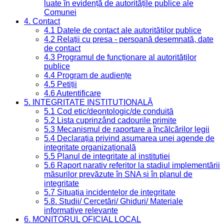
luate în evidență de autoritățile publice ale
Comunei
4. Contact
4.1 Datele de contact ale autorităților publice
4.2 Relații cu presa - persoană desemnată, date
de contact
4.3 Programul de funcționare al autorităților
publice
4.4 Program de audiențe
4.5 Petiții
4.6 Autentificare
5. INTEGRITATE INSTITUȚIONALĂ
5.1 Cod etic/deontologic/de conduită
5.2 Lista cuprinzând cadourile primite
5.3 Mecanismul de raportare a încălcărilor legii
5.4 Declarația privind asumarea unei agende de
integritate organizațională
5.5 Planul de integritate al instituției
5.6 Raport narativ referitor la stadiul implementării
măsurilor prevăzute în SNA și în planul de
integritate
5.7 Situația incidentelor de integritate
5.8. Studii/ Cercetări/ Ghiduri/ Materiale
informative relevante
6. MONITORUL OFICIAL LOCAL