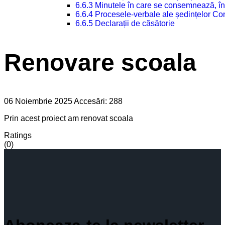
6.6.3 Minutele în care se consemnează, în
6.6.4 Procesele-verbale ale ședințelor Con
6.6.5 Declarații de căsătorie
Renovare scoala
06 Noiembrie 2025
Accesări: 288
Prin acest proiect am renovat scoala
Ratings
(0)