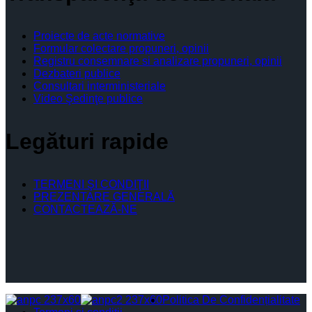
Proiecte de acte normative
Formular colectare propuneri, opinii
Registru consemnare si analizare propuneri, opinii
Dezbateri publice
Consultari interministeriale
Video Şedinţe publice
Legături rapide
TERMENI ŞI CONDIŢII
PREZENTARE GENERALĂ
CONTACTEAZĂ-NE
Politica De Confidențialitate