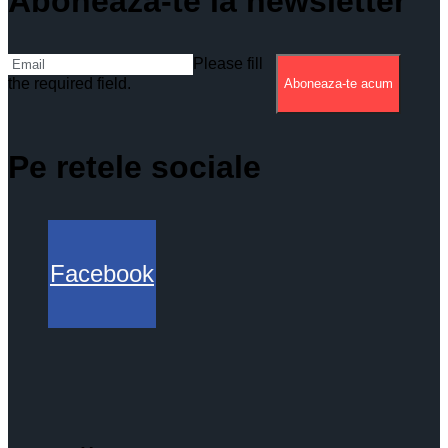
Aboneaza-te la newsletter
Please fill
the required field.
Aboneaza-te acum
Pe retele sociale
Facebook