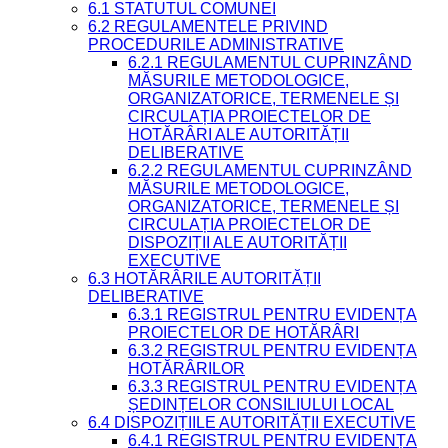
6.1 STATUTUL COMUNEI
6.2 REGULAMENTELE PRIVIND
PROCEDURILE ADMINISTRATIVE
6.2.1 REGULAMENTUL CUPRINZÂND
MĂSURILE METODOLOGICE,
ORGANIZATORICE, TERMENELE ȘI
CIRCULAȚIA PROIECTELOR DE
HOTĂRÂRI ALE AUTORITĂȚII
DELIBERATIVE
6.2.2 REGULAMENTUL CUPRINZÂND
MĂSURILE METODOLOGICE,
ORGANIZATORICE, TERMENELE ȘI
CIRCULAȚIA PROIECTELOR DE
DISPOZIȚII ALE AUTORITĂȚII
EXECUTIVE
6.3 HOTĂRÂRILE AUTORITĂȚII
DELIBERATIVE
6.3.1 REGISTRUL PENTRU EVIDENȚA
PROIECTELOR DE HOTĂRÂRI
6.3.2 REGISTRUL PENTRU EVIDENȚA
HOTĂRÂRILOR
6.3.3 REGISTRUL PENTRU EVIDENȚA
ȘEDINȚELOR CONSILIULUI LOCAL
6.4 DISPOZIȚIILE AUTORITĂȚII EXECUTIVE
6.4.1 REGISTRUL PENTRU EVIDENȚA