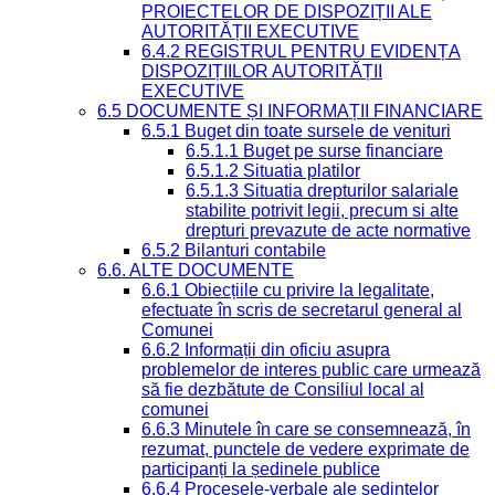
PROIECTELOR DE DISPOZIȚII ALE
AUTORITĂȚII EXECUTIVE
6.4.2 REGISTRUL PENTRU EVIDENȚA
DISPOZIȚIILOR AUTORITĂȚII
EXECUTIVE
6.5 DOCUMENTE ȘI INFORMAȚII FINANCIARE
6.5.1 Buget din toate sursele de venituri
6.5.1.1 Buget pe surse financiare
6.5.1.2 Situatia platilor
6.5.1.3 Situatia drepturilor salariale
stabilite potrivit legii, precum si alte
drepturi prevazute de acte normative
6.5.2 Bilanturi contabile
6.6. ALTE DOCUMENTE
6.6.1 Obiecțiile cu privire la legalitate,
efectuate în scris de secretarul general al
Comunei
6.6.2 Informații din oficiu asupra
problemelor de interes public care urmează
să fie dezbătute de Consiliul local al
comunei
6.6.3 Minutele în care se consemnează, în
rezumat, punctele de vedere exprimate de
participanți la ședinele publice
6.6.4 Procesele-verbale ale ședințelor