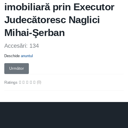
imobiliară prin Executor
Judecătoresc Naglici
Mihai-Şerban
Accesări: 134
Deschide
anuntul
Articolul următor: Anunt privind închirier terenurilor extravilane
Următor
Ratings
(0)